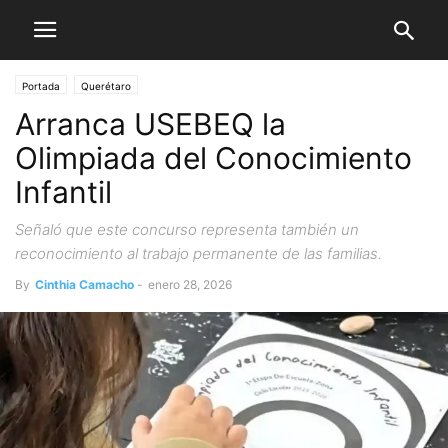
Portada
Querétaro
Arranca USEBEQ la
Olimpiada del Conocimiento
Infantil
Señaló que este concurso representa también un
reconocimiento al trabajo permanente de las familias.
By
Cinthia Camacho
-
enero 28, 2026