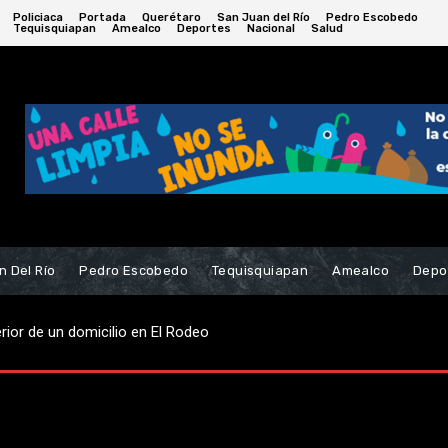
Policiaca
Portada
Querétaro
San Juan del Río
Pedro Escobedo
Tequisquiapan
Amealco
Deportes
Nacional
Salud
n Del Río
Pedro Escobedo
Tequisquiapan
Amealco
Depo
ior de un domicilio en El Rodeo
ersario de la Fundación Chabely