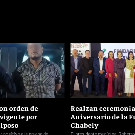
con orden de
Realzan ceremonia 
vigente por
Aniversario de la 
lposo
Chabely
r positivo a la prueba de
El presidente municipal Roberto