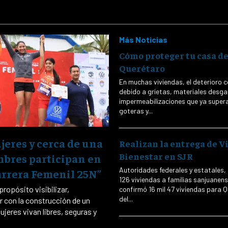
Más Noticias
Cómo proteger tu casa de
Querétaro
En muchas viviendas, el deterioro 
debido a grietas, materiales desg
impermeabilizaciones que ya superaron
goteras y...
jeres y cerca de una
Realizan la entrega de V
Bienestar en SJR
bres participan en
Autoridades federales y estatales, 
arrera Femenil 25N”
126 viviendas a familias sanjuanen
ropósito visibilizar,
confirmó 16 mil 47 viviendas para Querétar
del...
 con la construcción de un
jeres vivan libres, seguras y