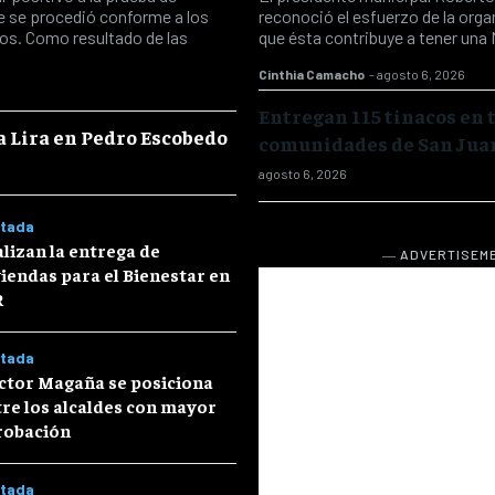
ue se procedió conforme a los
reconoció el esfuerzo de la org
os. Como resultado de las
que ésta contribuye a tener una 
Cinthia Camacho
-
agosto 6, 2026
Entregan 115 tinacos en 
a Lira en Pedro Escobedo
comunidades de San Juan
agosto 6, 2026
tada
lizan la entrega de
― ADVERTISEM
iendas para el Bienestar en
R
tada
ctor Magaña se posiciona
re los alcaldes con mayor
robación
tada