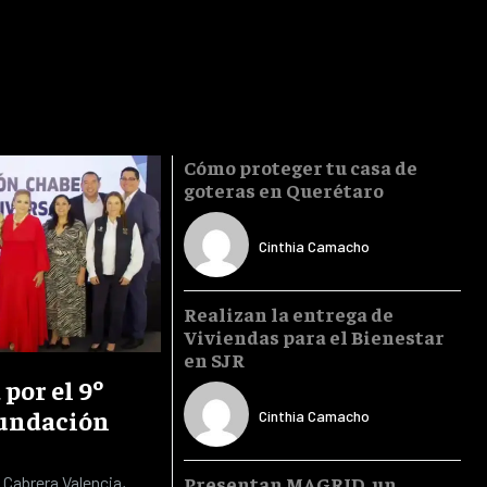
Cómo proteger tu casa de
goteras en Querétaro
Cinthia Camacho
Realizan la entrega de
Viviendas para el Bienestar
en SJR
por el 9º
Fundación
Cinthia Camacho
Presentan MAGRID, un
 Cabrera Valencia,