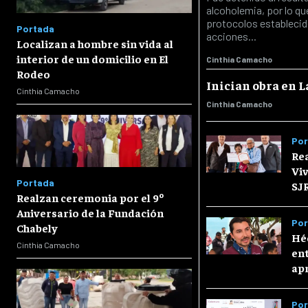
alcoholemia, por lo q
protocolos establecid
Portada
acciones...
Localizan a hombre sin vida al
interior de un domicilio en El
Cinthia Camacho
Rodeo
Inician obra en L
Cinthia Camacho
Cinthia Camacho
Por
Rea
Viv
Portada
SJ
Realzan ceremonia por el 9º
Aniversario de la Fundación
Por
Chabely
Hé
Cinthia Camacho
ent
ap
Por