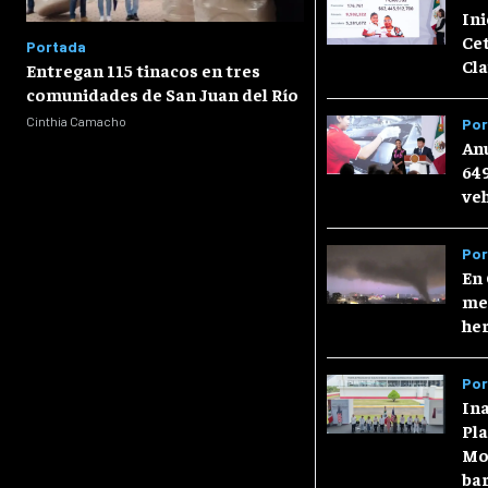
Ini
Cet
Portada
Cl
Entregan 115 tinacos en tres
comunidades de San Juan del Río
Cinthia Camacho
Por
Anu
64
veh
Por
En 
me
he
Por
In
Pla
Mos
ba