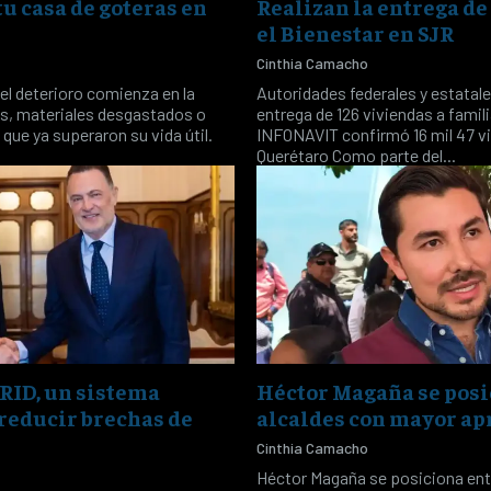
u casa de goteras en
Realizan la entrega de
el Bienestar en SJR
Cinthia Camacho
el deterioro comienza en la
Autoridades federales y estatales
as, materiales desgastados o
entrega de 126 viviendas a famil
ue ya superaron su vida útil.
INFONAVIT confirmó 16 mil 47 v
Querétaro Como parte del...
ID, un sistema
Héctor Magaña se posi
reducir brechas de
alcaldes con mayor ap
Cinthia Camacho
Héctor Magaña se posiciona entr