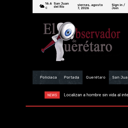
16.6
San Juan
viernes, agosto
Sign in /
del Río
7, 2026
Join
C
Policiaca
Portada
Querétaro
San Jua
Localizan a hombre sin vida al inter
Realzan ceremonia por el 9º Aniv
NEWS