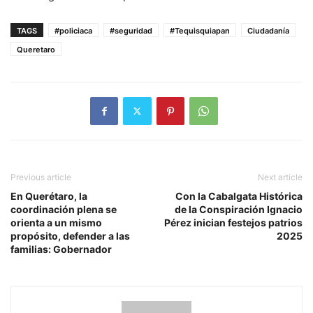
TAGS
#policiaca
#seguridad
#Tequisquiapan
Ciudadanía
Queretaro
Previous article
Next article
En Querétaro, la
Con la Cabalgata Histórica
coordinación plena se
de la Conspiración Ignacio
orienta a un mismo
Pérez inician festejos patrios
propósito, defender a las
2025
familias: Gobernador