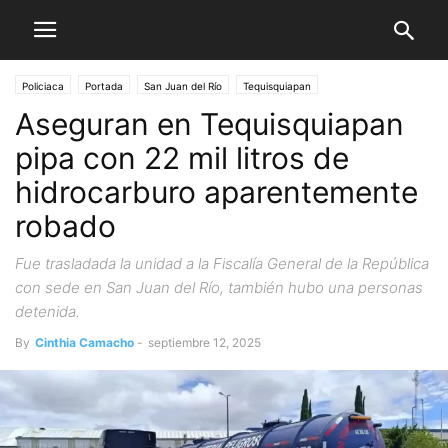
Policiaca
Portada
San Juan del Río
Tequisquiapan
Aseguran en Tequisquiapan
pipa con 22 mil litros de
hidrocarburo aparentemente
robado
Fue trasladada la unidad a la Fiscalía General de la República
con sede en San Juan del Río, también hubo una personas
detenida.
By
Cinthia Camacho
-
septiembre 12, 2025