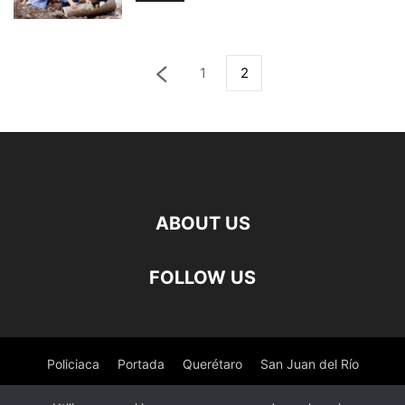
1
2
ABOUT US
FOLLOW US
Policiaca
Portada
Querétaro
San Juan del Río
Pedro Escobedo
Tequisquiapan
Amealco
Deportes