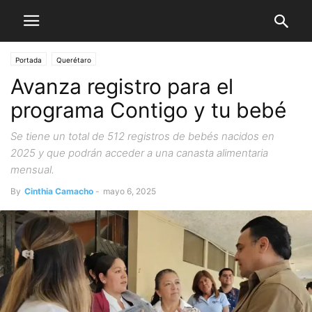
Portada
Querétaro
Avanza registro para el
programa Contigo y tu bebé
Se tiene un total de 512 registros de bebés nacidos en
2025 y que podrán acceder a una canasta alimentaria
mensual.
By
Cinthia Camacho
-
mayo 6, 2025