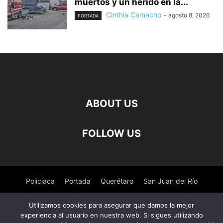
muertos y un herido en la...
Cinthia Camacho
-
agosto 8, 2026
PORTADA
ABOUT US
FOLLOW US
Policiaca
Portada
Querétaro
San Juan del Río
Pedro Escobedo
Tequisquiapan
Amealco
Deportes
Utilizamos cookies para asegurar que damos la mejor
experiencia al usuario en nuestra web. Si sigues utilizando
Nacional
Salud