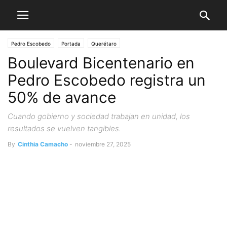
Pedro Escobedo
Portada
Querétaro
Boulevard Bicentenario en
Pedro Escobedo registra un
50% de avance
Cuando gobierno y sociedad trabajan en unidad, los
resultados se vuelven tangibles.
By
Cinthia Camacho
-
noviembre 27, 2025