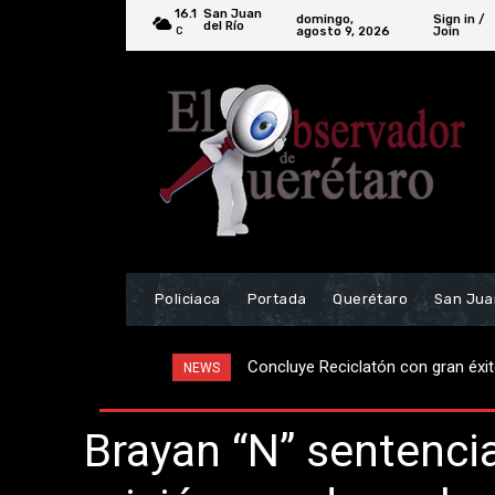
16.1
San Juan
domingo,
Sign in /
del Río
agosto 9, 2026
Join
C
Policiaca
Portada
Querétaro
San Jua
Concluye Reciclatón con gran éxito 
¡Prensado! Chófer de autobús se s
NEWS
Brayan “N” sentenci