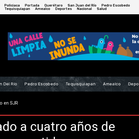
Policiaca
Portada
Querétaro
San Juan del Río
Pedro Escobedo
Tequisquiapan
Amealco
Deportes
Nacional
Salud
n Del Río
Pedro Escobedo
Tequisquiapan
Amealco
Depo
en SJR
alva de milagro tras fuerte choque en la 57
ado a cuatro años de