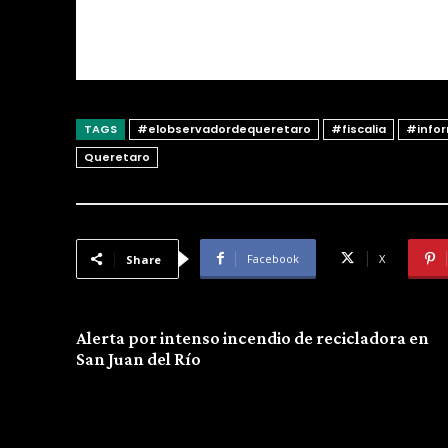
TAGS
#elobservadordequeretaro
#fiscalia
#info
Queretaro
Facebook
X
Share
Previous article
Alerta por intenso incendio de recicladora en
San Juan del Río