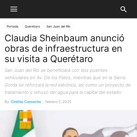
Portada
Querétaro
San Juan del Río
Claudia Sheinbaum anunció
obras de infraestructura en
su visita a Querétaro
San Juan del Río se beneficiará con dos puentes
vehículares en Av. De los Patos, mientras que en la Sierra
Gorda se reforzará la red eléctrica, así como un proyecto de
tratamiento y rehusó del agua para la capital del estado.
By
Cinthia Camacho
-
febrero 5, 2025