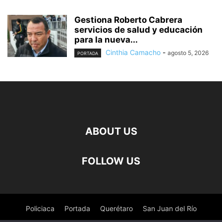
Gestiona Roberto Cabrera
servicios de salud y educación
para la nueva...
Cinthia Camacho
-
agosto 5, 2026
PORTADA
ABOUT US
FOLLOW US
Policiaca
Portada
Querétaro
San Juan del Río