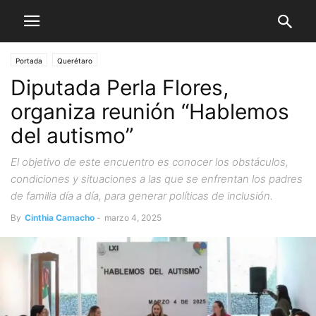
Portada
Querétaro
Diputada Perla Flores,
organiza reunión “Hablemos
del autismo”
El objetivo de este encuentro es conocer los obstáculos,
condiciones y situaciones a las que se enfrentan los padres
de familia día a día, para generar políticas de inclusión.
By
Cinthia Camacho
-
marzo 4, 2025