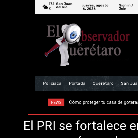
17.1
San Juan
jueves, agosto
Sign in /
del Río
6, 2026
Join
C
Policiaca
Portada
Querétaro
San Jua
Gestiona Roberto Cabrera servicio
NEWS
El PRI se fortalece e