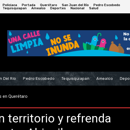
Policiaca
Portada
Querétaro
San Juan del Río
Pedro Escobedo
Tequisquiapan
Amealco
Deportes
Nacional
Salud
n Del Río
Pedro Escobedo
Tequisquiapan
Amealco
Depo
s de salud y educación para la nueva zona oriente
n territorio y refrenda