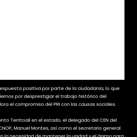
respuesta positiva por parte de la ciudadanía, lo que
rnos por desprestigiar el trabajo histórico del
lora el compromiso del PRI con las causas sociales.
ento Territoail en el estado, el delegado del CEN del
a CNOP, Manuel Montes, así como el secretario general
 en la necesidad de mantener la unidad y el ánimo para