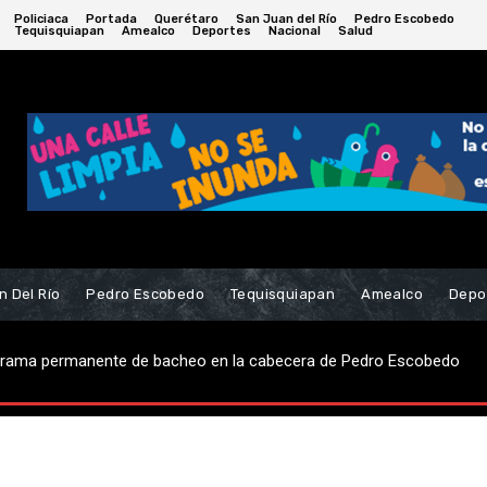
Policiaca
Portada
Querétaro
San Juan del Río
Pedro Escobedo
Tequisquiapan
Amealco
Deportes
Nacional
Salud
n Del Río
Pedro Escobedo
Tequisquiapan
Amealco
Depo
robo de casa-habitación; hay dos detenidos