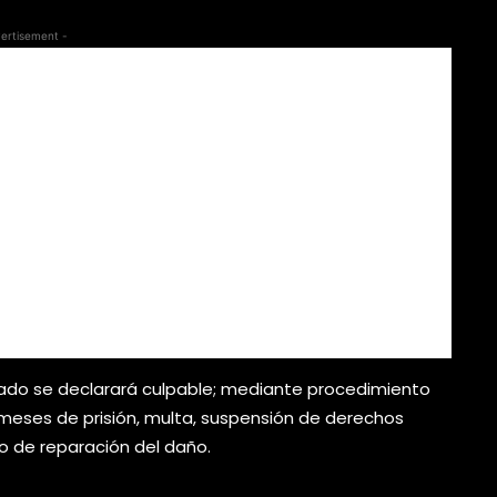
ertisement -
tado se declarará culpable; mediante procedimiento
 meses de prisión, multa, suspensión de derechos
go de reparación del daño.