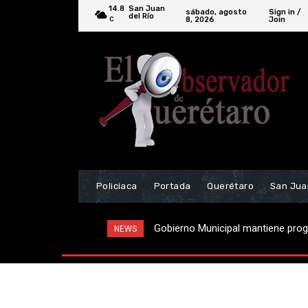
14.8
San Juan
sábado, agosto
Sign in /
del Río
8, 2026
Join
C
Policiaca
Portada
Querétaro
San Jua
Localizan vehículo relacionado a 
NEWS