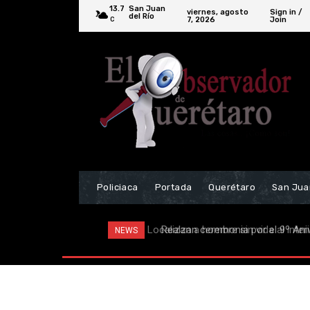
13.7
San Juan
viernes, agosto
Sign in /
del Río
7, 2026
Join
C
Policiaca
Portada
Querétaro
San Jua
Realzan ceremonia por el 9º Anive
NEWS