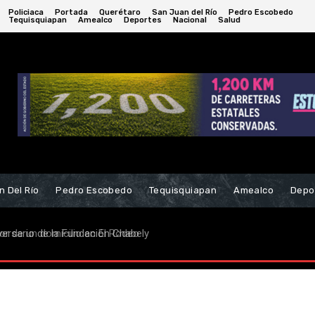
Policiaca
Portada
Querétaro
San Juan del Río
Pedro Escobedo
Tequisquiapan
Amealco
Deportes
Nacional
Salud
n Del Río
Pedro Escobedo
Tequisquiapan
Amealco
Depo
rsario de la Fundación Chabely