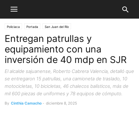
Policiaca
Portada
San Juan del Río
Entregan patrullas y
equipamiento con una
inversión de 40 mdp en SJR
El alcalde sajuanense, Roberto Cabrera Valencia, detalló que
se entregaron 15 patrullas, una camioneta de traslado, 10
motocicletas, 10 bicicletas, 46 chalecos balísticos, más de
mil 600 piezas de uniformes y 78 equipos de cómputo.
By
Cinthia Camacho
-
diciembre 8, 2025