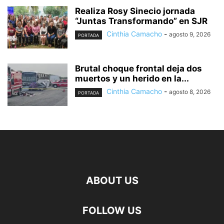
Realiza Rosy Sinecio jornada
“Juntas Transformando” en SJR
Cinthia Camacho
-
agosto 9, 2026
PORTADA
Brutal choque frontal deja dos
muertos y un herido en la...
Cinthia Camacho
-
agosto 8, 2026
PORTADA
ABOUT US
FOLLOW US