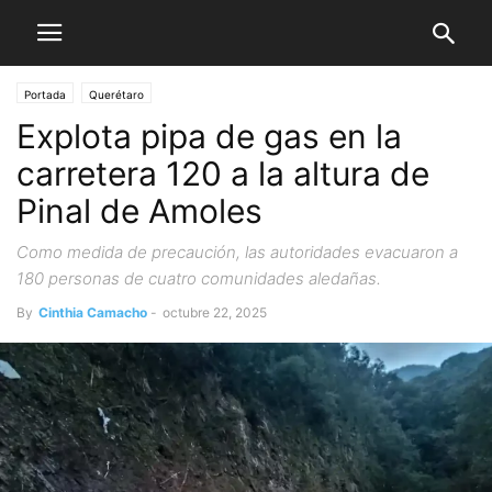
Portada
Querétaro
Explota pipa de gas en la
carretera 120 a la altura de
Pinal de Amoles
Como medida de precaución, las autoridades evacuaron a
180 personas de cuatro comunidades aledañas.
By
Cinthia Camacho
-
octubre 22, 2025