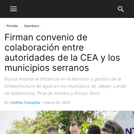
Portada
Querétaro
Firman convenio de
colaboración entre
autoridades de la CEA y los
municipios serranos
Busca mejorar la eficiencia en la atención y gestión de la
infraestructura de agua en los municipios de Jalpan, Landa
de Matamoros, Pinal de Amoles y Arroyo Seco.
By
Cinthia Camacho
-
marzo 25, 2025