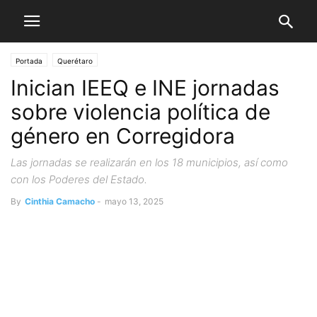
Portada
Querétaro
Inician IEEQ e INE jornadas
sobre violencia política de
género en Corregidora
Las jornadas se realizarán en los 18 municipios, así como
con los Poderes del Estado.
By
Cinthia Camacho
-
mayo 13, 2025