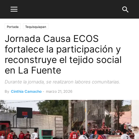
Portada
Tequisquiapan
Jornada Causa ECOS
fortalece la participación y
reconstruye el tejido social
en La Fuente
Durante la jornada, se realizaron labores comunitarias.
By
Cinthia Camacho
-
marzo 21, 2026