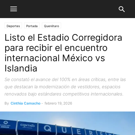
Deportes
Portada
Querétaro
Listo el Estadio Corregidora
para recibir el encuentro
internacional México vs
Islandia
Se constató el avance del 100% en áreas críticas, entre las
que destacan la modernización de vestidores, espacios
renovados bajo estándares competitivos internacionales.
By
Cinthia Camacho
-
febrero 19, 2026