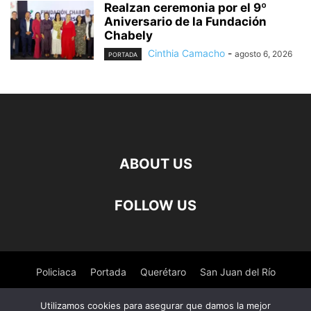
Realzan ceremonia por el 9º
Aniversario de la Fundación
Chabely
Cinthia Camacho
-
agosto 6, 2026
PORTADA
ABOUT US
FOLLOW US
Policiaca
Portada
Querétaro
San Juan del Río
Pedro Escobedo
Tequisquiapan
Amealco
Deportes
Utilizamos cookies para asegurar que damos la mejor