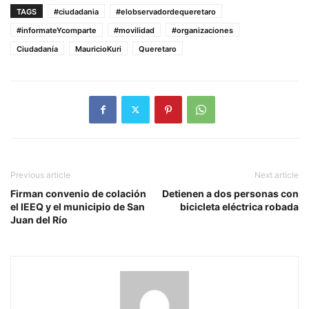
TAGS
#ciudadania
#elobservadordequeretaro
#informateYcomparte
#movilidad
#organizaciones
Ciudadanía
MauricioKuri
Queretaro
Previous article
Next article
Firman convenio de colación
Detienen a dos personas con
el IEEQ y el municipio de San
bicicleta eléctrica robada
Juan del Río