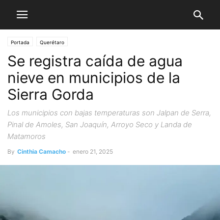
Portada
Querétaro
Se registra caída de agua
nieve en municipios de la
Sierra Gorda
Los municipios con bajas temperaturas son Jalpan de Serra,
Pinal de Amoles, San Joaquín, Arroyo Seco y Landa de
Matamoros
By
Cinthia Camacho
-
enero 21, 2025