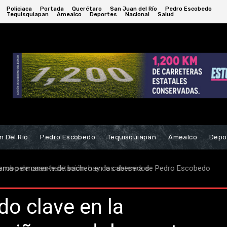
Policiaca
Portada
Querétaro
San Juan del Río
Pedro Escobedo
Tequisquiapan
Amealco
Deportes
Nacional
Salud
n Del Río
Pedro Escobedo
Tequisquiapan
Amealco
Depo
robo de casa-habitación; hay dos detenidos
ado clave en la