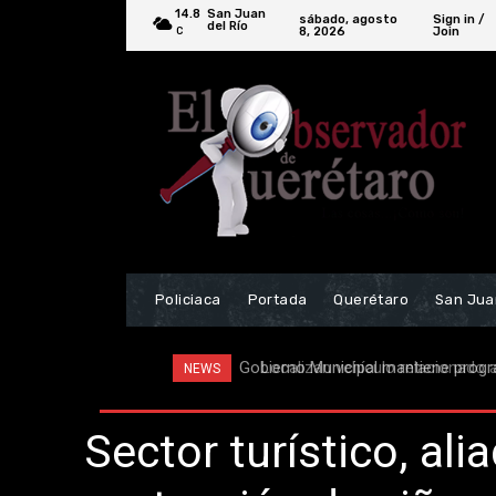
14.8
San Juan
sábado, agosto
Sign in /
del Río
8, 2026
Join
C
Policiaca
Portada
Querétaro
San Jua
Localizan vehículo relacionado a 
NEWS
Sector turístico, ali