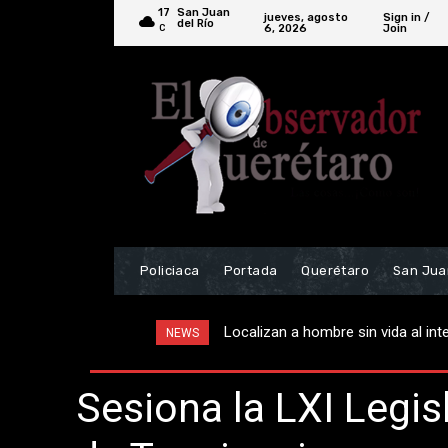
17
San Juan
jueves, agosto
Sign in /
del Río
6, 2026
Join
C
Policiaca
Portada
Querétaro
San Jua
Localizan a hombre sin vida al interi
Realzan ceremonia por el 9º Anive
NEWS
Sesiona la LXI Legis