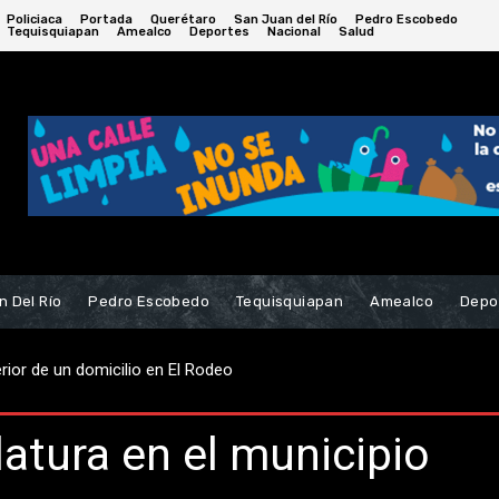
Policiaca
Portada
Querétaro
San Juan del Río
Pedro Escobedo
Tequisquiapan
Amealco
Deportes
Nacional
Salud
n Del Río
Pedro Escobedo
Tequisquiapan
Amealco
Depo
or de un domicilio en El Rodeo
rsario de la Fundación Chabely
latura en el municipio