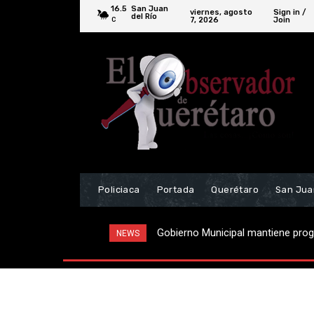
16.5
San Juan
viernes, agosto
Sign in /
del Río
7, 2026
Join
C
Policiaca
Portada
Querétaro
San Jua
Gobierno Municipal mantiene pro
NEWS