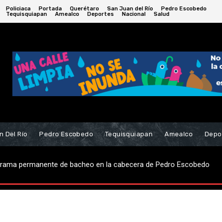
Policiaca
Portada
Querétaro
San Juan del Río
Pedro Escobedo
Tequisquiapan
Amealco
Deportes
Nacional
Salud
n Del Río
Pedro Escobedo
Tequisquiapan
Amealco
Depo
grama permanente de bacheo en la cabecera de Pedro Escobedo