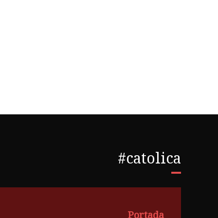
#catolica
Portada