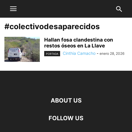
#colectivodesaparecidos
Hallan fosa clandestina con
restos óseos en La Llave
Cinthia Camacho
-
enero 28, 2026
PORTADA
ABOUT US
FOLLOW US