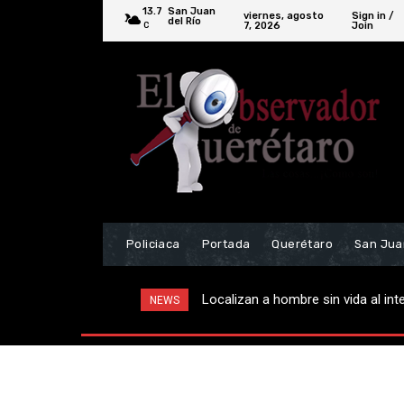
13.7
San Juan
viernes, agosto
Sign in /
del Río
7, 2026
Join
C
Policiaca
Portada
Querétaro
San Jua
Localizan a hombre sin vida al int
NEWS