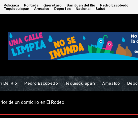
Policiaca
Portada
Querétaro
San Juan del Río
Pedro Escobedo
Tequisquiapan
Amealco
Deportes
Nacional
Salud
n Del Río
Pedro Escobedo
Tequisquiapan
Amealco
Depo
erior de un domicilio en El Rodeo