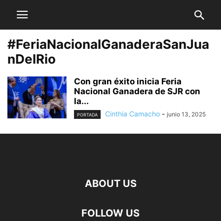
#FeriaNacionalGanaderaSanJua
nDelRio
Con gran éxito inicia Feria
Nacional Ganadera de SJR con
la...
Cinthia Camacho
-
junio 13, 2025
PORTADA
ABOUT US
FOLLOW US