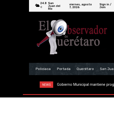
24.8
San
viernes, agosto
Sign in /
Juan del
7, 2026
Join
C
Río
Policiaca
Portada
Querétaro
San Jua
Localizan vehículo relacionado a 
NEWS