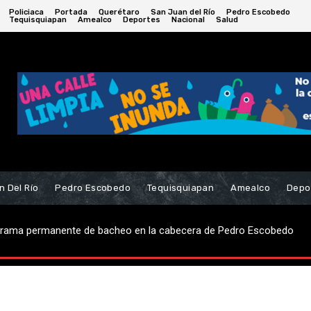
Policiaca
Portada
Querétaro
San Juan del Río
Pedro Escobedo
Tequisquiapan
Amealco
Deportes
Nacional
Salud
n Del Río
Pedro Escobedo
Tequisquiapan
Amealco
Depo
robo de casa-habitación; hay dos detenidos