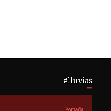
#lluvias
Portada