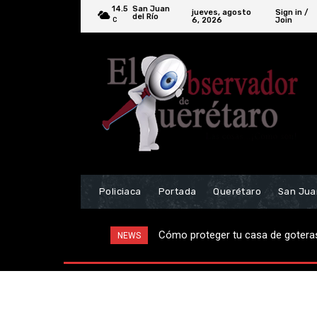
14.5
San Juan
jueves, agosto
Sign in /
del Río
6, 2026
Join
C
Policiaca
Portada
Querétaro
San Jua
Cómo proteger tu casa de gotera
NEWS