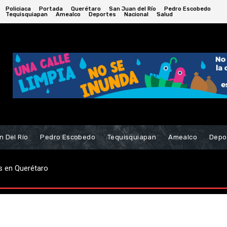
Policiaca
Portada
Querétaro
San Juan del Río
Pedro Escobedo
Tequisquiapan
Amealco
Deportes
Nacional
Salud
n Del Río
Pedro Escobedo
Tequisquiapan
Amealco
Depo
s en Querétaro