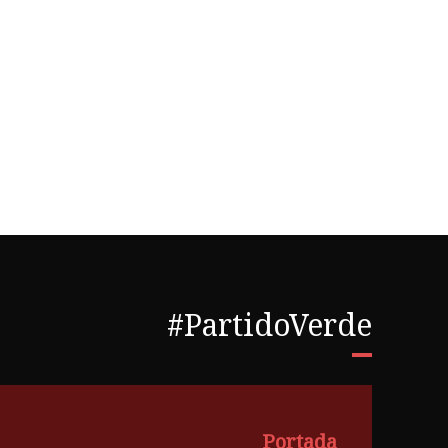
#PartidoVerde
Portada