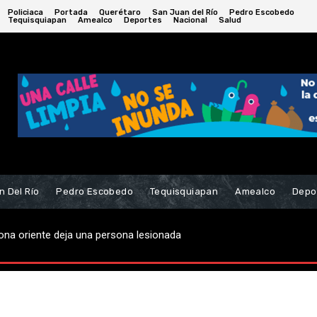
Policiaca
Portada
Querétaro
San Juan del Río
Pedro Escobedo
Tequisquiapan
Amealco
Deportes
Nacional
Salud
n Del Río
Pedro Escobedo
Tequisquiapan
Amealco
Depo
ona oriente deja una persona lesionada