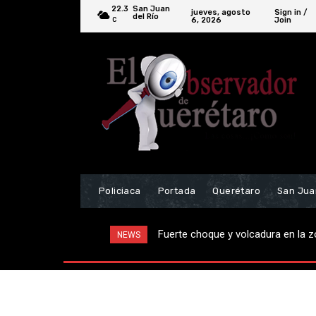
22.3
San Juan
jueves, agosto
Sign in /
del Río
6, 2026
Join
C
Policiaca
Portada
Querétaro
San Jua
Fuerte choque y volcadura en la z
NEWS