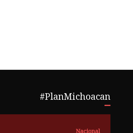
#PlanMichoacan
Nacional