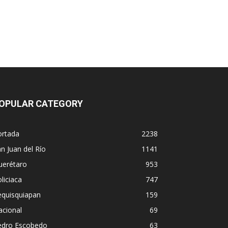
OPULAR CATEGORY
ortada
2238
n Juan del Río
1141
uerétaro
953
liciaca
747
equisquiapan
159
acional
69
edro Escobedo
63