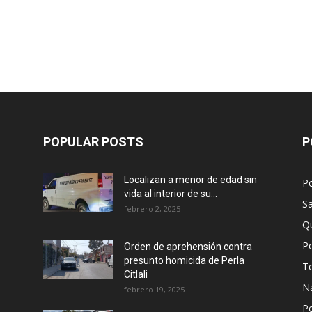
POPULAR POSTS
P
Localizan a menor de edad sin
P
vida al interior de su...
Sa
febrero 2, 2025
Q
Po
Orden de aprehensión contra
presunto homicida de Perla
T
Citlali
N
febrero 19, 2025
P