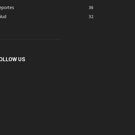
eportes
36
lud
32
OLLOW US