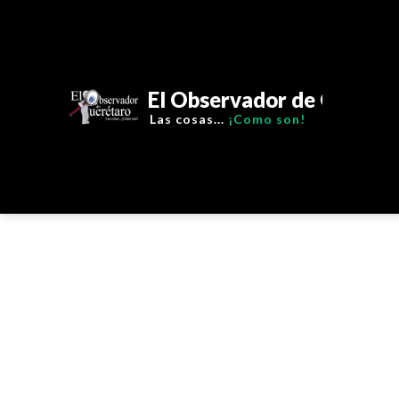
El Observador de Querét
Policia
Las cosas...
¡Como son!
Deport