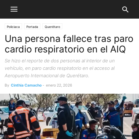
Policiaca
Portada
Querétaro
Una persona fallece tras paro
cardio respiratorio en el AIQ
Se hizo el reporte de dos personas al interior de un
vehículo, en paro cardio respiratorio en el acceso al
Aeropuerto Internacional de Querétaro.
By
Cinthia Camacho
-
enero 22, 2026