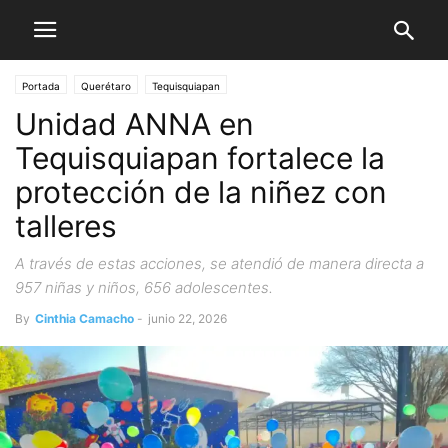
Portada
Querétaro
Tequisquiapan
Unidad ANNA en
Tequisquiapan fortalece la
protección de la niñez con
talleres
A través de estas acciones, se atendió de manera directa a
957 niñas y niños, 656 adolescentes.
By
Cinthia Camacho
-
junio 22, 2026