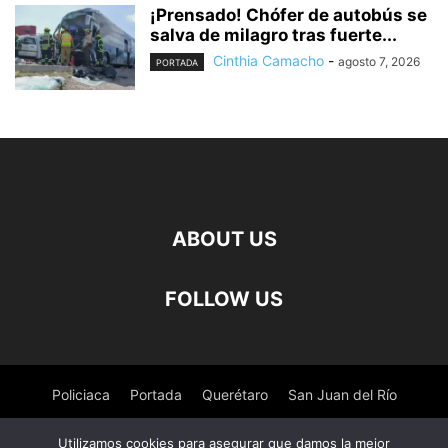
¡Prensado! Chófer de autobús se
salva de milagro tras fuerte...
Cinthia Camacho
-
agosto 7, 2026
PORTADA
ABOUT US
FOLLOW US
Policiaca
Portada
Querétaro
San Juan del Río
Pedro Escobedo
Tequisquiapan
Amealco
Deportes
Utilizamos cookies para asegurar que damos la mejor