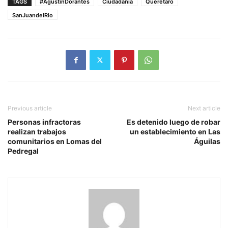
TAGS
#AgustinDorantes
Ciudadanía
Queretaro
SanJuandelRio
Previous article
Next article
Personas infractoras
Es detenido luego de robar
realizan trabajos
un establecimiento en Las
comunitarios en Lomas del
Águilas
Pedregal