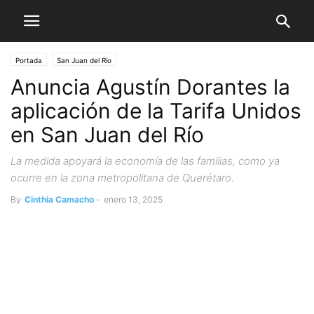
Portada
San Juan del Río
Anuncia Agustín Dorantes la
aplicación de la Tarifa Unidos
en San Juan del Río
La medida apoyará la economía de las familias, como ya
ocurre en la zona metropolitana de Querétaro.
By
Cinthia Camacho
-
enero 13, 2025