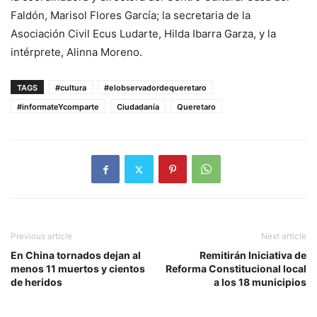
Faldón, Marisol Flores García; la secretaria de la
Asociación Civil Ecus Ludarte, Hilda Ibarra Garza, y la
intérprete, Alinna Moreno.
TAGS
#cultura
#elobservadordequeretaro
#informateYcomparte
Ciudadanía
Queretaro
Previous article
Next article
En China tornados dejan al
Remitirán Iniciativa de
menos 11 muertos y cientos
Reforma Constitucional local
de heridos
a los 18 municipios