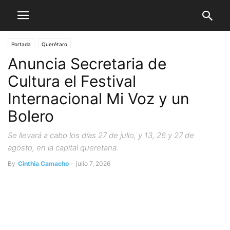
Portada
Querétaro
Anuncia Secretaria de
Cultura el Festival
Internacional Mi Voz y un
Bolero
Se llevará a cabo los días 27 de julio, y 13, 26 y 27 de
agosto, en la capital queretana.
By
Cinthia Camacho
-
julio 7, 2026