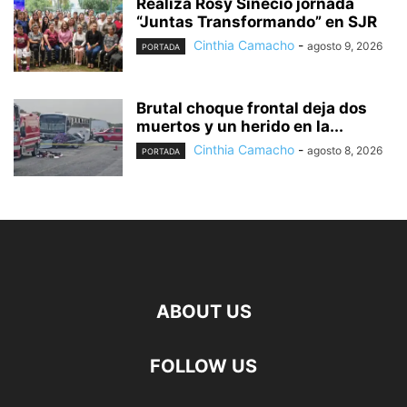
Realiza Rosy Sinecio jornada
“Juntas Transformando” en SJR
Cinthia Camacho
-
agosto 9, 2026
PORTADA
Brutal choque frontal deja dos
muertos y un herido en la...
Cinthia Camacho
-
agosto 8, 2026
PORTADA
ABOUT US
FOLLOW US