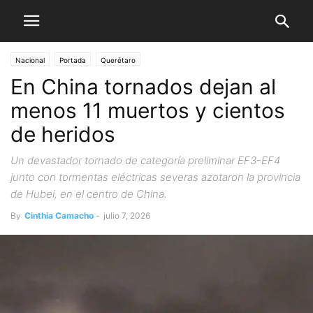
Nacional
Portada
Querétaro
En China tornados dejan al
menos 11 muertos y cientos
de heridos
Un devastador tornado de categoría preliminar EF3-EF4
junto con tormentas eléctricas severas azotaron la provincia
de Hubei, en el centro de China.
By
Cinthia Camacho
-
julio 7, 2026