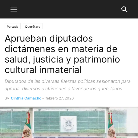
Portada
Querétaro
Aprueban diputados
dictámenes en materia de
salud, justicia y patrimonio
cultural inmaterial
Diputados de las diversas fuerzas políticas sesionaron para
aprobar diversos dictámenes a favor de los queretanos.
By
Cinthia Camacho
-
febrero 27, 2026