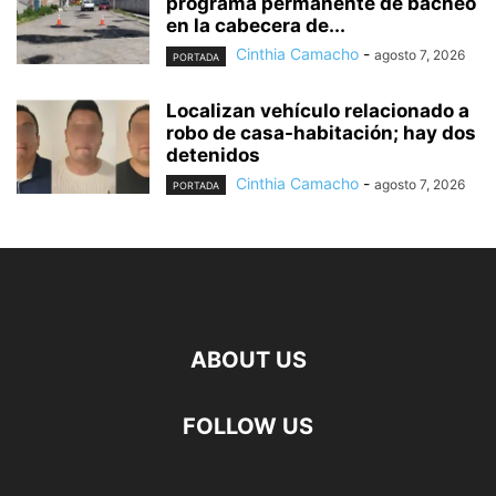
programa permanente de bacheo
en la cabecera de...
Cinthia Camacho
-
agosto 7, 2026
PORTADA
Localizan vehículo relacionado a
robo de casa-habitación; hay dos
detenidos
Cinthia Camacho
-
agosto 7, 2026
PORTADA
ABOUT US
FOLLOW US