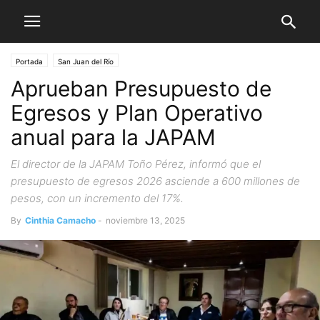
Portada
San Juan del Río
Aprueban Presupuesto de
Egresos y Plan Operativo
anual para la JAPAM
El director de la JAPAM Toño Pérez, informó que el
presupuesto de egresos 2026 asciende a 600 millones de
pesos, con un incremento del 17%.
By
Cinthia Camacho
-
noviembre 13, 2025