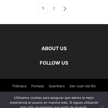
1
2
ABOUT US
FOLLOW US
Policiaca
Portada
Querétaro
San Juan del Río
Pedro Escobedo
Tequisquiapan
Amealco
Deportes
Utilizamos cookies para asegurar que damos la mejor
experiencia al usuario en nuestra web. Si sigues utilizando
Nacional
Salud
este sitio asumiremos que estás de acuerdo.