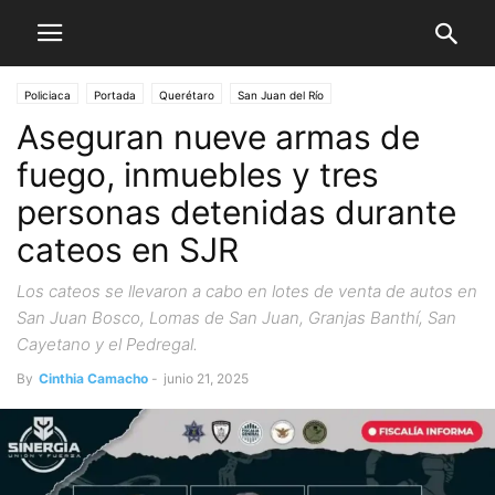
Policiaca
Portada
Querétaro
San Juan del Río
Aseguran nueve armas de
fuego, inmuebles y tres
personas detenidas durante
cateos en SJR
Los cateos se llevaron a cabo en lotes de venta de autos en
San Juan Bosco, Lomas de San Juan, Granjas Banthí, San
Cayetano y el Pedregal.
By
Cinthia Camacho
-
junio 21, 2025