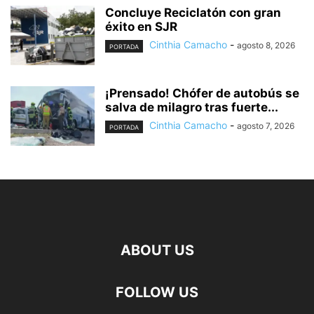
Concluye Reciclatón con gran
éxito en SJR
Cinthia Camacho
-
agosto 8, 2026
PORTADA
¡Prensado! Chófer de autobús se
salva de milagro tras fuerte...
Cinthia Camacho
-
agosto 7, 2026
PORTADA
ABOUT US
FOLLOW US