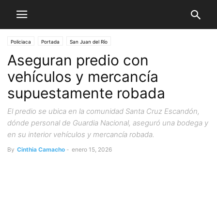
Policiaca
Portada
San Juan del Río
Aseguran predio con
vehículos y mercancía
supuestamente robada
El predio se ubica en la comunidad Santa Cruz Escandón,
dónde personal de Guardia Nacional, aseguró una bodega y
en su interior vehículos y mercancía robada.
By
Cinthia Camacho
-
enero 15, 2026