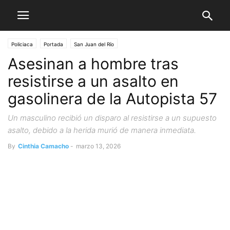
Policiaca
Portada
San Juan del Río
Asesinan a hombre tras
resistirse a un asalto en
gasolinera de la Autopista 57
Un masculino recibió un disparo al resistirse a un supuesto
asalto, debido a la herida murió de manera inmediata.
By
Cinthia Camacho
-
marzo 13, 2026