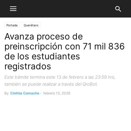
Portada
Querétaro
Avanza proceso de
preinscripción con 71 mil 836
de los estudiantes
registrados
Este trámite termina este 13 de febrero a las 23:59 hrs,
también se puede realizar a través del QroBot.
By
Cinthia Camacho
-
febrero 13, 2026