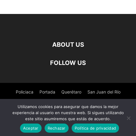
ABOUT US
FOLLOW US
Policiaca
Portada
Querétaro
San Juan del Río
Pedro Escobedo
Tequisquiapan
Amealco
Deportes
Utilizamos cookies para asegurar que damos la mejor
experiencia al usuario en nuestra web. Si sigues utilizando
Nacional
Salud
este sitio asumiremos que estás de acuerdo.
Aceptar
Rechazar
Política de privacidad
© ©Derechos Reservados El Observador de Queretaro