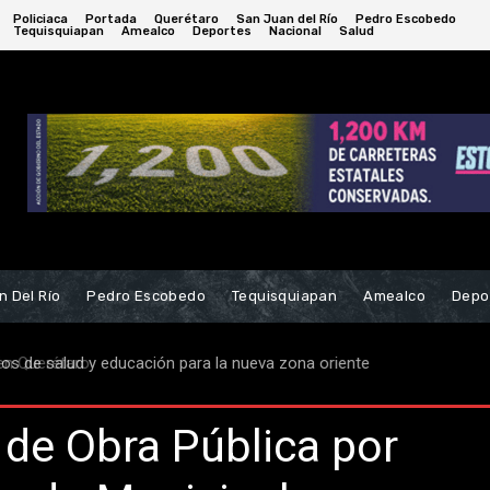
Policiaca
Portada
Querétaro
San Juan del Río
Pedro Escobedo
Tequisquiapan
Amealco
Deportes
Nacional
Salud
n Del Río
Pedro Escobedo
Tequisquiapan
Amealco
Depo
s de salud y educación para la nueva zona oriente
de Obra Pública por