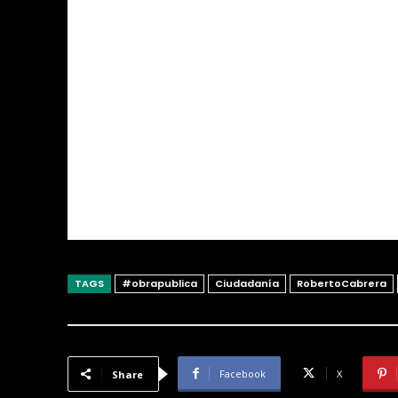
TAGS
#obrapublica
Ciudadanía
RobertoCabrera
Facebook
X
Share