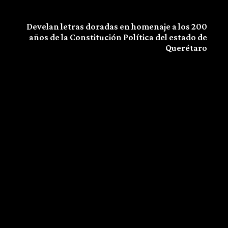
Next article
Develan letras doradas en homenaje a los 200
años de la Constitución Política del estado de
Querétaro