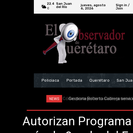
22.4
San Juan
jueves, agosto
Sign in /
del Río
6, 2026
Join
C
Policiaca
Portada
Querétaro
San Jua
Gestiona Roberto Cabrera servicio
NEWS
Autorizan Programa 