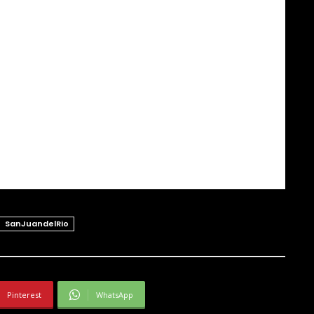
SanJuandelRio
Pinterest
WhatsApp