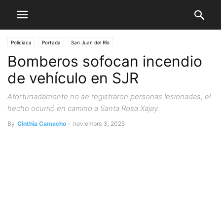
Policiaca
Portada
San Juan del Río
Bomberos sofocan incendio
de vehículo en SJR
Afortunadamente no se registraron personas lesionadas, el
hecho ocurrió en camino a Santa Rosa Xajay.
By
Cinthia Camacho
-
noviembre 3, 2025