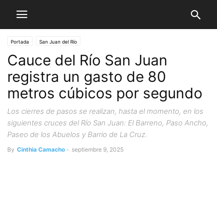
Portada
San Juan del Río
Cauce del Río San Juan
registra un gasto de 80
metros cúbicos por segundo
Los cierres de pasos se realizan, hasta el momento, en los
siguientes cruces del Río San Juan: El Barreno, Paso Ancho,
Paseo de los Abuelos y Barrio de La Cruz.
By
Cinthia Camacho
-
septiembre 9, 2025