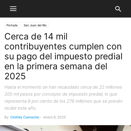
Portada
San Juan del Río
Cerca de 14 mil
contribuyentes cumplen con
su pago del impuesto predial
en la primera semana del
2025
Hasta el momento se han recaudado cerca de 22 millones
200 mil pesos por concepto de impuesto predial, lo que
representa 8 por ciento de los 276 millones que se prevén
recibir este año.
By
Cinthia Camacho
-
enero 8, 2025