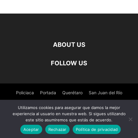
ABOUT US
FOLLOW US
Policiaca
Portada
Querétaro
San Juan del Río
Pedro Escobedo
Tequisquiapan
Amealco
Deportes
Utilizamos cookies para asegurar que damos la mejor
experiencia al usuario en nuestra web. Si sigues utilizando
Nacional
Salud
este sitio asumiremos que estás de acuerdo.
Aceptar
Rechazar
Política de privacidad
© ©Derechos Reservados El Observador de Queretaro