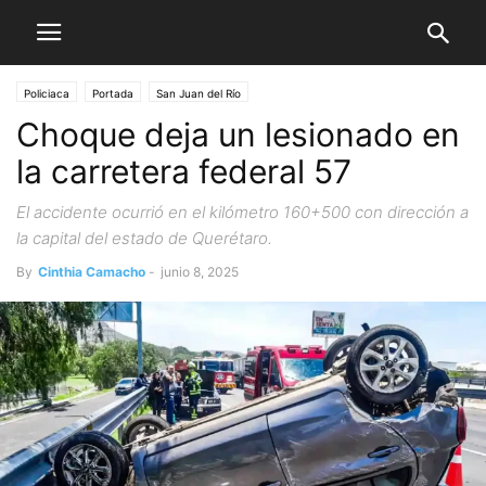
Policiaca
Portada
San Juan del Río
Choque deja un lesionado en
la carretera federal 57
El accidente ocurrió en el kilómetro 160+500 con dirección a
la capital del estado de Querétaro.
By
Cinthia Camacho
-
junio 8, 2025