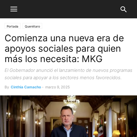
Portada
Querétaro
Comienza una nueva era de
apoyos sociales para quien
más los necesita: MKG
El Gobernador anunció el lanzamiento de nuevos programas
sociales para apoyar a los sectores menos favorecidos.
By
Cinthia Camacho
-
marzo 9, 2025