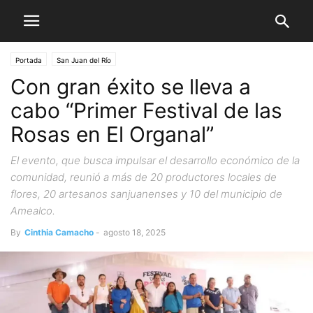
Portada
San Juan del Río
Con gran éxito se lleva a
cabo “Primer Festival de las
Rosas en El Organal”
El evento, que busca impulsar el desarrollo económico de la
comunidad, reunió a más de 20 productores locales de
flores, 20 artesanos sanjuanenses y 10 del municipio de
Amealco.
By
Cinthia Camacho
-
agosto 18, 2025