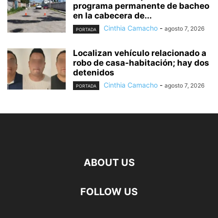
programa permanente de bacheo
en la cabecera de...
Cinthia Camacho
-
agosto 7, 2026
PORTADA
Localizan vehículo relacionado a
robo de casa-habitación; hay dos
detenidos
Cinthia Camacho
-
agosto 7, 2026
PORTADA
ABOUT US
FOLLOW US