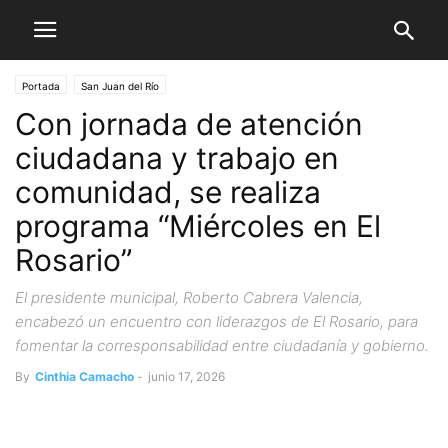
Portada
San Juan del Río
Con jornada de atención
ciudadana y trabajo en
comunidad, se realiza
programa “Miércoles en El
Rosario”
El presidente municipal, Roberto Cabrera Valencia,
encabezó un encuentro con liderazgos de El Rosario, para
fomentar la corresponsabilidad entre ciudadanía y gobierno.
By
Cinthia Camacho
-
junio 17, 2026