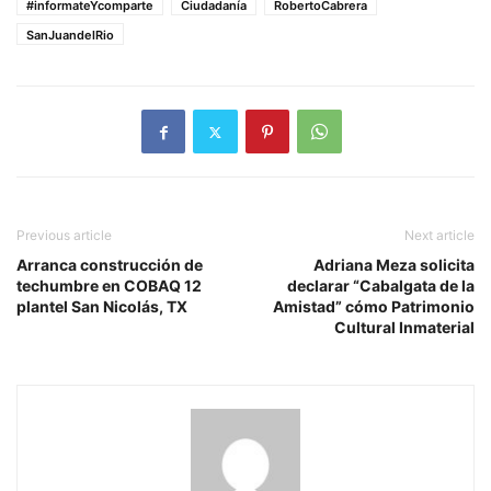
#informateYcomparte
Ciudadanía
RobertoCabrera
SanJuandelRio
Previous article
Next article
Arranca construcción de
Adriana Meza solicita
techumbre en COBAQ 12
declarar “Cabalgata de la
plantel San Nicolás, TX
Amistad” cómo Patrimonio
Cultural Inmaterial