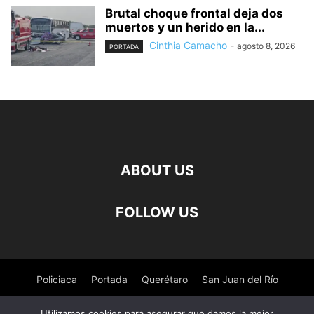
Brutal choque frontal deja dos
muertos y un herido en la...
Cinthia Camacho
-
agosto 8, 2026
PORTADA
ABOUT US
FOLLOW US
Policiaca
Portada
Querétaro
San Juan del Río
Pedro Escobedo
Tequisquiapan
Amealco
Deportes
Utilizamos cookies para asegurar que damos la mejor